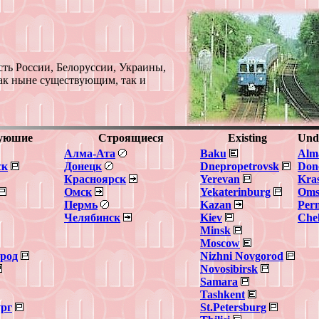
ть России, Белоруссии, Украины,
как ныне существующим, так и
уюшие
Строящиеся
Existing
Und
Алма-Ата
Baku
Alm
ск
Донецк
Dnepropetrovsk
Don
Красноярск
Yerevan
Kra
Омск
Yekaterinburg
Oms
Пермь
Kazan
Per
Челябинск
Kiev
Che
Minsk
Moscow
род
Nizhni Novgorod
Novosibirsk
Samara
Tashkent
ург
St.Petersburg