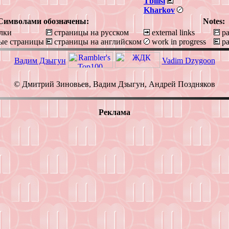
Tbilisi
Kharkov
Символами обозначены:
Notes:
лки
страницы на русском
external links
pa
ые страницы
страницы на английском
work in progress
pa
Вадим Дзыгун
Vadim Dzygoon
© Дмитрий Зиновьев, Вадим Дзыгун, Андрей Поздняков
Реклама