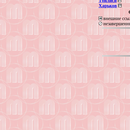
Тбилиси
Харьков
внешние ссы
незавершенн