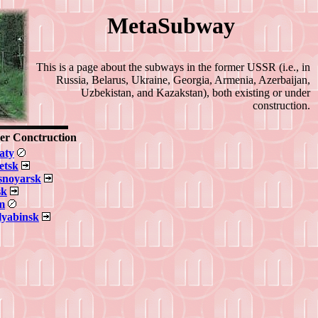
MetaSubway
This is a page about the subways in the former USSR (i.e., in
Russia, Belarus, Ukraine, Georgia, Armenia, Azerbaijan,
Uzbekistan, and Kazakstan), both existing or under
construction.
er Conctruction
aty
etsk
snoyarsk
k
m
lyabinsk