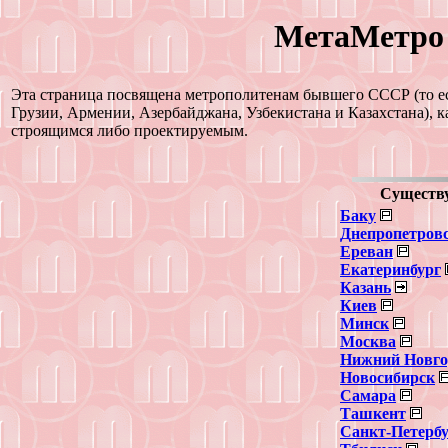
МетаМетро
Эта страница посвящена метрополитенам бывшего СССР (то ес
Грузии, Армении, Азербайджана, Узбекистана и Казахстана), 
строящимся либо проектируемым.
Существ
Баку
Днепропетров
Ереван
Екатеринбург
Казань
Киев
Минск
Москва
Нижний Новго
Новосибирск
Самара
Ташкент
Санкт-Петерб