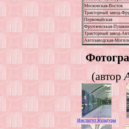
Московская-Восток
Тракторный завод-Фру
Первомайская
Фрунзенсккая-Пушкин
Тракторный завод-Авт
Автозаводская-Могил
Фотогра
(автор
Институт Культуры