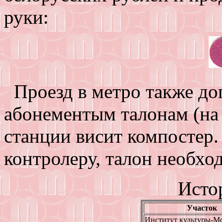
руки:
Проезд в метро также до
абонементым талонам (на 
станции висит компостер.
контролеру, талон необхо
Исто
Участок
Институт культуры-Мо