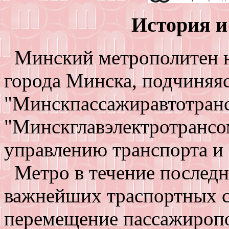
История и
Минский метрополитен на
города Минска, подчиняяс
"Минскпассажиравтотран
"Минскглавэлектротрансо
управлению транспорта и
Метро в течение последн
важнейших траспортных с
перемещение пассажиропо